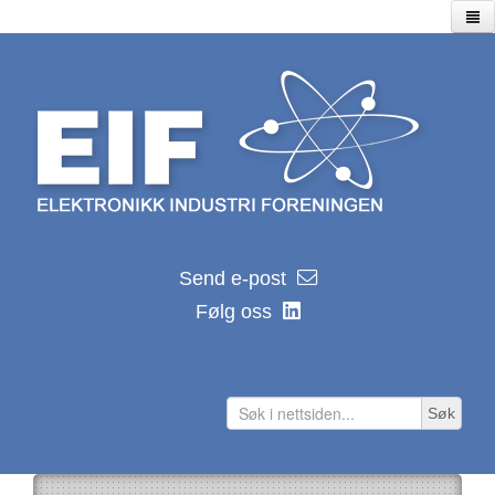
Hjem
Utstillinger
Seminarer/webinarer
Lagersalg
Kalender
EIF kalender 2026
Send e-post
Nyhetsarkiv
Følg oss
Hvor ble de av?
Distributører
Produsenter
Søk
Lenker
Teknologilenker
Tidsskrifter