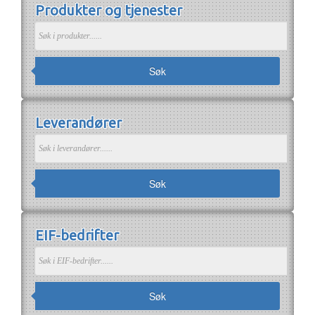
Produkter og tjenester
Om EIF
Om EIF
Søk medlemskap
Jobb i bransjen
Søk
Leverandører
Søk
EIF-bedrifter
Søk