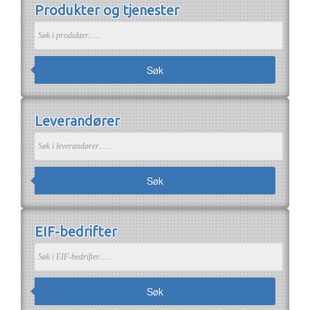
Produkter og tjenester
Om EIF
Om EIF
Søk medlemskap
Jobb i bransjen
Søk
Leverandører
Søk
EIF-bedrifter
Søk