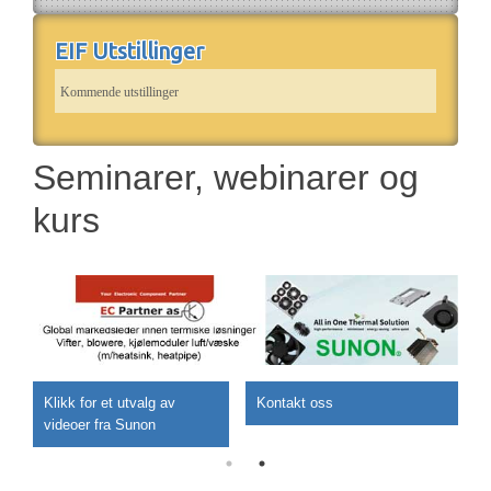
EIF Utstillinger
Kommende utstillinger
Seminarer, webinarer og
kurs
Klikk for et utvalg av
Kontakt oss
videoer fra Sunon