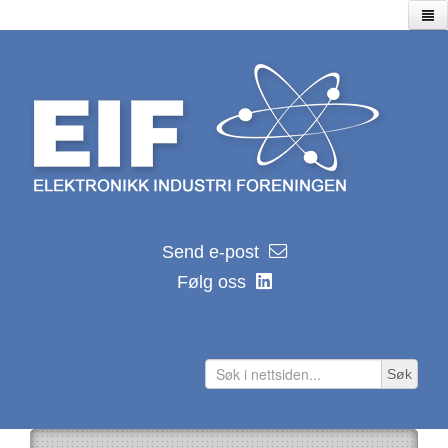
Hjem
Utstillinger
Seminarer/webinarer
Lagersalg
Kalender
EIF kalender 2026
Send e-post
Nyhetsarkiv
Følg oss
Hvor ble de av?
Distributører
Produsenter
Søk
Lenker
Teknologilenker
Tidsskrifter