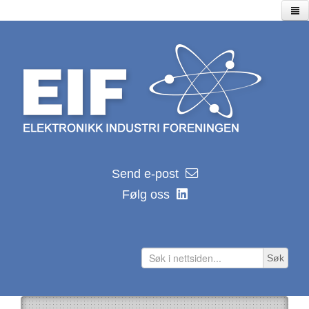
Hjem
Utstillinger
Seminarer/webinarer
Lagersalg
Kalender
EIF kalender 2026
Send e-post
Nyhetsarkiv
Følg oss
Hvor ble de av?
Distributører
Produsenter
Søk
Lenker
Teknologilenker
Tidsskrifter