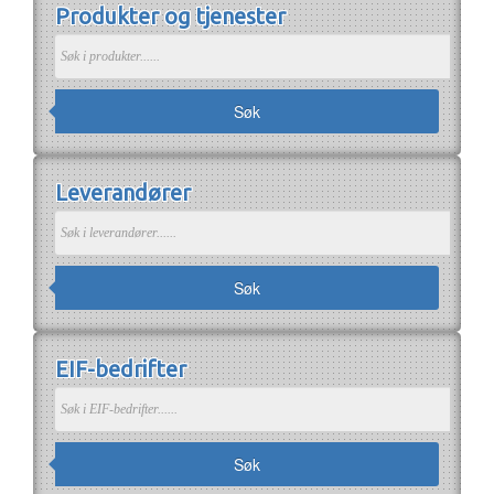
Produkter og tjenester
Om EIF
Om EIF
Søk medlemskap
Jobb i bransjen
Søk
Leverandører
Søk
EIF-bedrifter
Søk