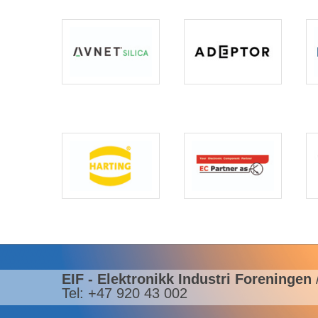
EIF - Elektronikk Industri Foreningen
Tel: +47 920 43 002