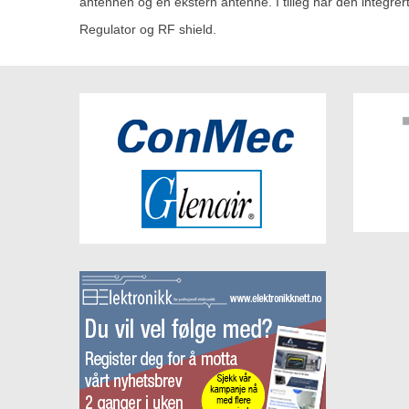
antennen og en ekstern antenne. I tilleg har den integr
Regulator og RF shield.