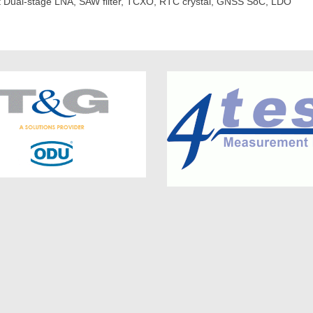
ert Dual-stage LNA, SAW filter, TCXO, RTC crystal, GNSS SoC, LDO