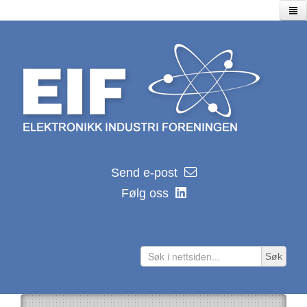
Hjem
Utstillinger
Seminarer/webinarer
Lagersalg
Kalender
EIF kalender 2026
Send e-post
Nyhetsarkiv
Følg oss
Hvor ble de av?
Distributører
Produsenter
Søk
Lenker
Teknologilenker
Tidsskrifter