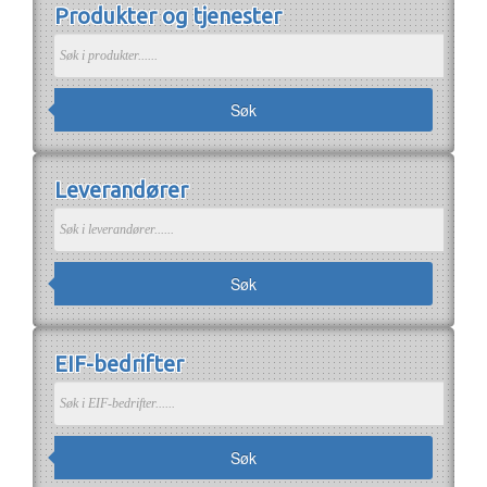
Produkter og tjenester
Om EIF
Om EIF
Søk medlemskap
Jobb i bransjen
Søk
Leverandører
Søk
EIF-bedrifter
Søk