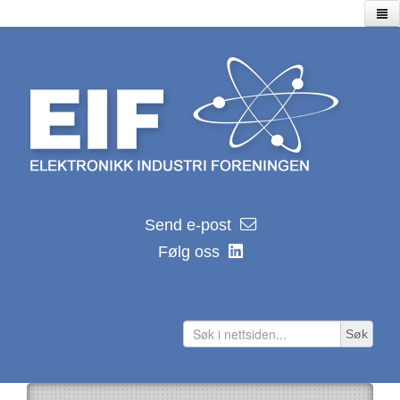
Hjem
Utstillinger
Seminarer/webinarer
Lagersalg
Kalender
EIF kalender 2026
Send e-post
Nyhetsarkiv
Følg oss
Hvor ble de av?
Distributører
Produsenter
Søk
Lenker
Teknologilenker
Tidsskrifter