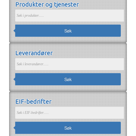
Produkter og tjenester
Om EIF
Om EIF
Søk medlemskap
Jobb i bransjen
Søk
Leverandører
Søk
EIF-bedrifter
Søk