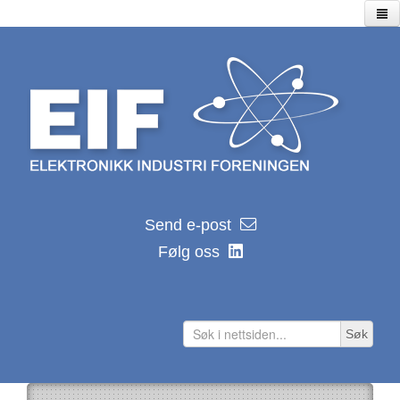
Hjem
Utstillinger
Seminarer/webinarer
Lagersalg
Kalender
EIF kalender 2026
Send e-post
Nyhetsarkiv
Følg oss
Hvor ble de av?
Distributører
Produsenter
Søk
Lenker
Teknologilenker
Tidsskrifter