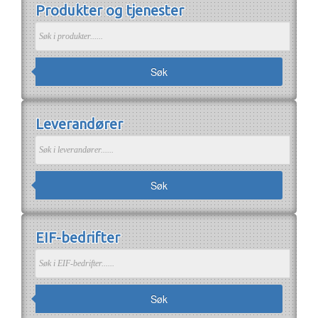
Produkter og tjenester
Om EIF
Om EIF
Søk medlemskap
Jobb i bransjen
Søk
Leverandører
Søk
EIF-bedrifter
Søk