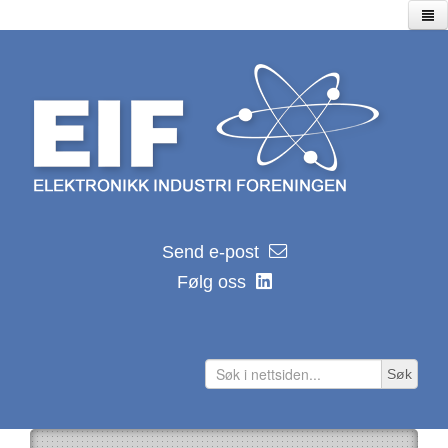
Hjem
Utstillinger
Seminarer/webinarer
Lagersalg
Kalender
EIF kalender 2026
Send e-post
Nyhetsarkiv
Følg oss
Hvor ble de av?
Distributører
Produsenter
Søk
Lenker
Teknologilenker
Tidsskrifter