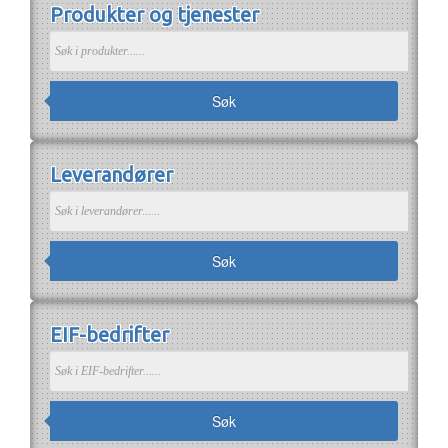
Produkter og tjenester
Om EIF
Om EIF
Søk medlemskap
Jobb i bransjen
Søk
Leverandører
Søk
EIF-bedrifter
Søk