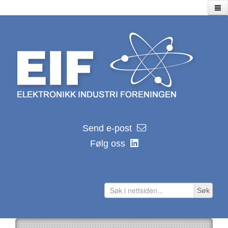
Hjem
Utstillinger
Seminarer/webinarer
Lagersalg
Kalender
EIF kalender 2026
Send e-post
Nyhetsarkiv
Følg oss
Hvor ble de av?
Distributører
Produsenter
Søk
Lenker
Teknologilenker
Tidsskrifter