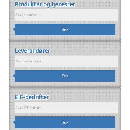
Produkter og tjenester
Om EIF
Om EIF
Søk medlemskap
Jobb i bransjen
Søk
Leverandører
Søk
EIF-bedrifter
Søk