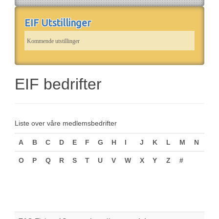
EIF Utstillinger
Kommende utstillinger
EIF bedrifter
Liste over våre medlemsbedrifter
A
B
C
D
E
F
G
H
I
J
K
L
M
N
O
P
Q
R
S
T
U
V
W
X
Y
Z
#